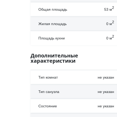
2
Общая площадь
53
м
2
Жилая площадь
0
м
2
Площадь кухни
0
м
Дополнительные
характеристики
Тип комнат
не указан
Тип санузла
не указан
Состояние
не указан