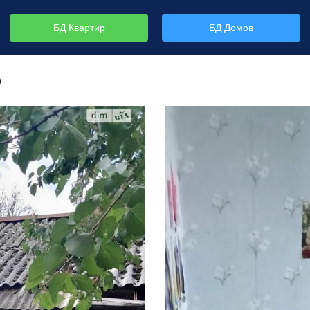
БД Квартир
БД Домов
р