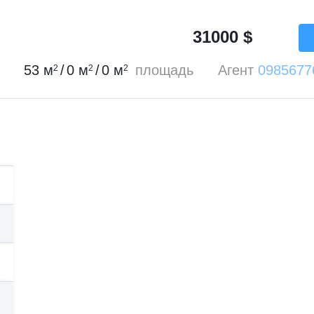
31000
$
53
м
/
0
м
/
0
м
площадь
Агент
0985677
2
2
2