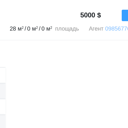
5000
$
28
м
/
0
м
/
0
м
площадь
Агент
0985677
2
2
2