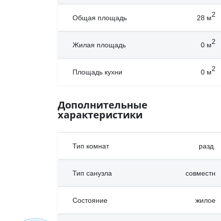
2
Общая площадь
28
м
2
Жилая площадь
0
м
2
Площадь кухни
0
м
Дополнительные
характеристики
Тип комнат
разд.
Тип санузла
совместн
Состояние
жилое