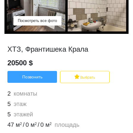
Посмотреть все фото
ХТЗ
,
Франтишека Крала
20500
$
Позвонить
Выбрать
2
комнаты
5
этаж
5
этажей
47
м
/
0
м
/
0
м
площадь
2
2
2