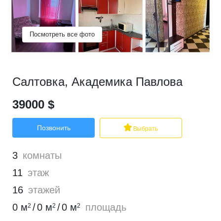
Посмотреть все фото
Салтовка
,
Академика Павлова
39000
$
Позвонить
Выбрать
3
комнаты
11
этаж
16
этажей
0
м
/
0
м
/
0
м
площадь
2
2
2